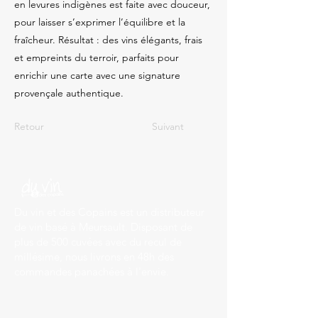
en levures indigènes est faite avec douceur,
pour laisser s’exprimer l’équilibre et la
fraîcheur. Résultat : des vins élégants, frais
et empreints du terroir, parfaits pour
enrichir une carte avec une signature
provençale authentique.
Retour
Suivant
Du vin et des Copains est un distributeur
de vin basé à Meursault. Disposant de
plus de 500 cuvées avec du recul de
millésime, nous livrons en 48h des
commandes panachées à l'envie.