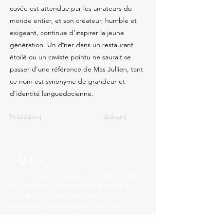
cuvée est attendue par les amateurs du
monde entier, et son créateur, humble et
exigeant, continue d’inspirer la jeune
génération. Un dîner dans un restaurant
étoilé ou un caviste pointu ne saurait se
passer d’une référence de Mas Jullien, tant
ce nom est synonyme de grandeur et
d’identité languedocienne.
Précédent
Suivant
Du vin et des Copains est un distributeur
de vin basé à Meursault. Disposant de
plus de 500 cuvées avec du recul de
millésime, nous livrons en 48h des
commandes panachées à l'envie.