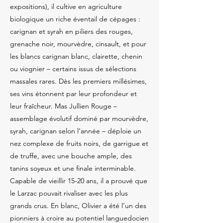
expositions), il cultive en agriculture
biologique un riche éventail de cépages :
carignan et syrah en piliers des rouges,
grenache noir, mourvèdre, cinsault, et pour
les blancs carignan blanc, clairette, chenin
ou viognier – certains issus de sélections
massales rares. Dès les premiers millésimes,
ses vins étonnent par leur profondeur et
leur fraîcheur. Mas Jullien Rouge –
assemblage évolutif dominé par mourvèdre,
syrah, carignan selon l’année – déploie un
nez complexe de fruits noirs, de garrigue et
de truffe, avec une bouche ample, des
tanins soyeux et une finale interminable.
Capable de vieillir 15-20 ans, il a prouvé que
le Larzac pouvait rivaliser avec les plus
grands crus. En blanc, Olivier a été l’un des
pionniers à croire au potentiel languedocien