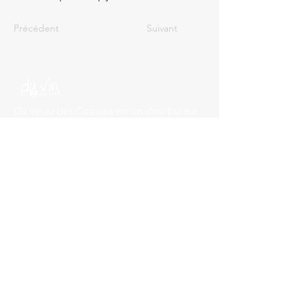
Précédent
Suivant
Du vin et des Copains est un distributeur
de vin basé à Meursault. Disposant de
plus de 500 cuvées avec du recul de
millésime, nous livrons en 48h des
commandes panachées à l'envie.
Site
Accueil
Services
Contact