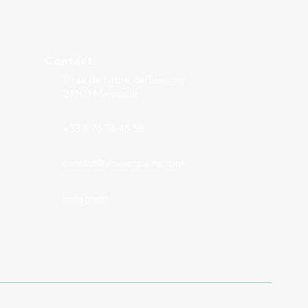
Contact
8 rue de Lattre de Tassigny
21190 Meursault
+33 6 76 36 45 58
contact@vinetcopains.com
instagram