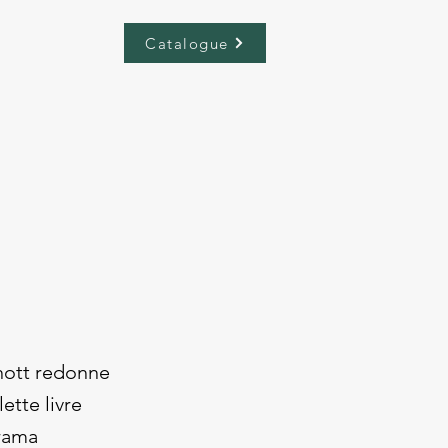
Catalogue
rnott redonne
ette livre
orama