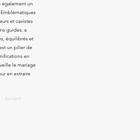
se également un
é. Emblématiques
eurs et cavistes
ins guides, a
, équilibrés et
est un pilier de
nifications en
eille le mariage
our en extraire
Suivant