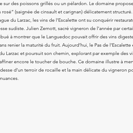
ite sur des poissons grillés ou un pélardon. Le domaine propo
 rosé” (saignée de cinsault et carignan) délicatement structur
ague du Larzac, les vins de l’Escalette ont su conquérir restaurat
sse sudiste. Julien Zernott, sacré vigneron de l’année par certa
bué à montrer que le Languedoc pouvait offrir des vins digestes
ns renier la maturité du fruit. Aujourd’hui, le Pas de l’Escalette 
du Larzac et poursuit son chemin, explorant par exemple des vi
ffiner encore le toucher de bouche. Ce domaine illustre à merv
udesse d’un terroir de rocaille et la main délicate du vigneron p
 nuances.