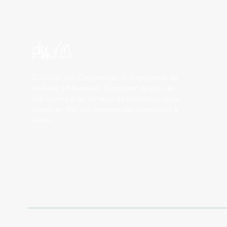
Du vin et des Copains est un distributeur de
vin basé à Meursault. Disposant de plus de
500 cuvées avec du recul de millésime, nous
livrons en 48h des commandes panachées à
l'envie.