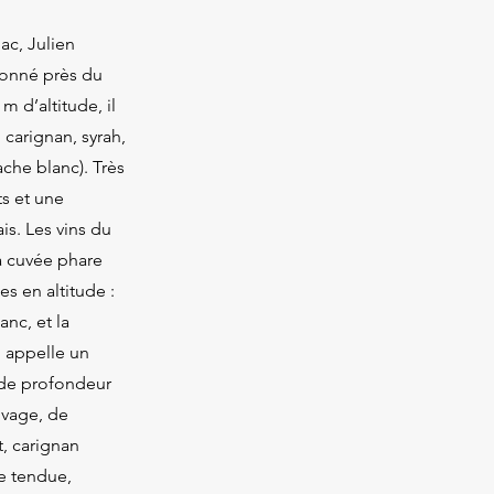
ac, Julien
donné près du
m d’altitude, il
 carignan, syrah,
ache blanc). Très
ts et une
is. Les vins du
La cuvée phare
s en altitude :
anc, et la
i appelle un
 de profondeur
uvage, de
t, carignan
he tendue,