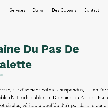
il
Services
Du vin
Des Copains
Contact
ine Du Pas De
alette
ac
arzac, sur d’anciens coteaux suspendus, Julien Ze
oble d’altitude oublié. Le Domaine du Pas de l’Escal
s et ciselés, véritable bouffée d’air pur dans le pan