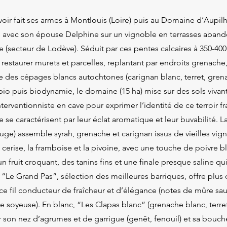
voir fait ses armes à Montlouis (Loire) puis au Domaine d’Aupilh
lle avec son épouse Delphine sur un vignoble en terrasses aban
te (secteur de Lodève). Séduit par ces pentes calcaires à 350-400 
e restaurer murets et parcelles, replantant par endroits grenache,
ue des cépages blancs autochtones (carignan blanc, terret, gren
 bio puis biodynamie, le domaine (15 ha) mise sur des sols vivan
erventionniste en cave pour exprimer l’identité de ce terroir fra
te se caractérisent par leur éclat aromatique et leur buvabilité. 
uge) assemble syrah, grenache et carignan issus de vieilles vigne
 cerise, la framboise et la pivoine, avec une touche de poivre bl
n fruit croquant, des tanins fins et une finale presque saline qu
“Le Grand Pas”, sélection des meilleures barriques, offre plus
ce fil conducteur de fraîcheur et d’élégance (notes de mûre sa
re soyeuse). En blanc, “Les Clapas blanc” (grenache blanc, terre
r son nez d’agrumes et de garrigue (genêt, fenouil) et sa bouc