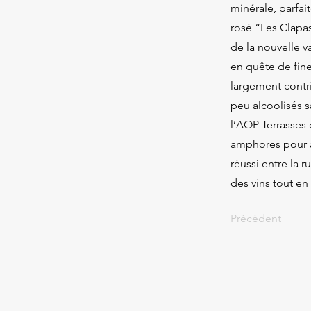
minérale, parfa
rosé “Les Clapas
de la nouvelle v
en quête de fine
largement contri
peu alcoolisés sa
l’AOP Terrasses 
amphores pour a
réussi entre la r
des vins tout en
Précédent