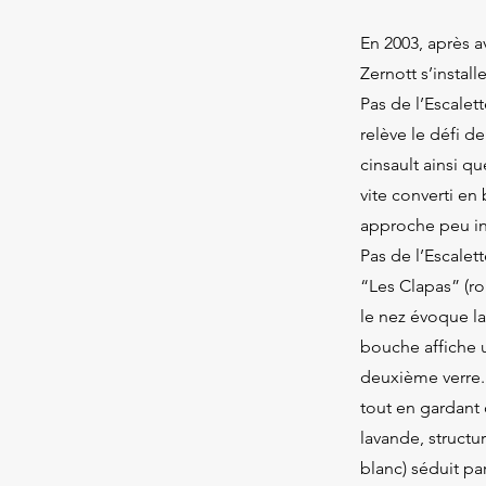
En 2003, après a
Zernott s’insta
Pas de l’Escalet
relève le défi d
cinsault ainsi q
vite converti en
approche peu int
Pas de l’Escalet
“Les Clapas” (ro
le nez évoque la
bouche affiche u
deuxième verre. 
tout en gardant 
lavande, structu
blanc) séduit pa