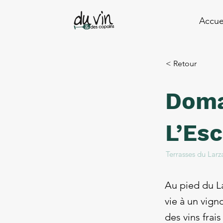
Accue
< Retour
Doma
L’Esc
Terrasses du Larz
Au pied du L
vie à un vign
des vins frai