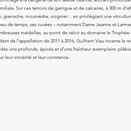
amiliale. Sur ces terroirs de garrigue et de calcaires, à 300 m d’
ah, grenache, mourvèdre, viognier… en privilégiant une viticultu
peu de temps, ses cuvées – notamment Dame Jeanne et Larman
breuses médailles, au point de valoir au domaine le Trophée 
dent de l’appellation de 2011 à 2016, Guilhem Viau incarne le 
des vins profonds, épicés et d’une fraîcheur exemplaire, plébisc
r leur sincérité et leur constance.