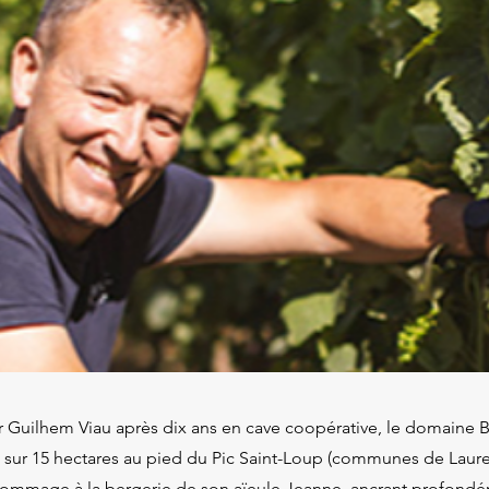
r Guilhem Viau après dix ans en cave coopérative, le domaine 
sur 15 hectares au pied du Pic Saint-Loup (communes de Lauret 
mmage à la bergerie de son aïeule Jeanne, ancrant profondém