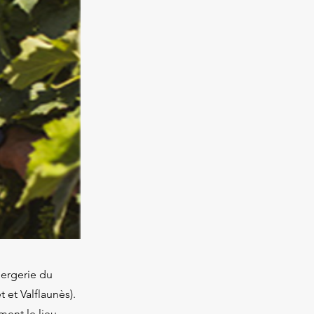
Bergerie du
et Valflaunès).
ent le lieu