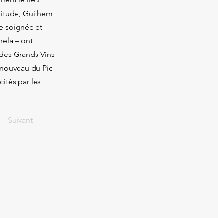
altitude, Guilhem
re soignée et
ela – ont
des Grands Vins
renouveau du Pic
ités par les
Suivant