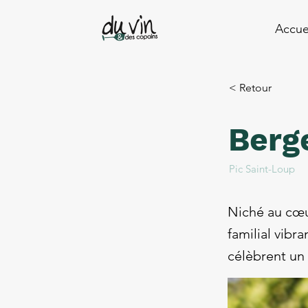
Accue
< Retour
Berg
Pic Saint-Loup
Niché au cœu
familial vibr
célèbrent un