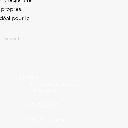
s propres.
déal pour le
Suivant
Contact
8 rue de Lattre de Tassigny
21190 Meursault
+33 6 76 36 45 58
contact@vinetcopains.com