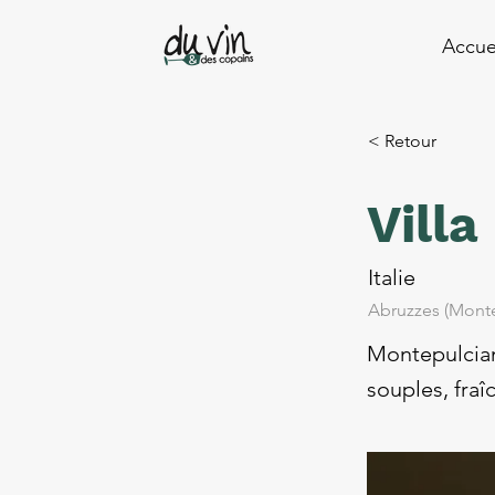
Accue
< Retour
Vill
Italie
Abruzzes (Mont
Montepulcian
souples, fraî