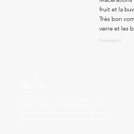
fruit et la b
Très bon comp
verre et les 
Précédent
Du vin et des Copains est un distributeur de
vin basé à Meursault. Disposant de plus de
500 cuvées avec du recul de millésime, nous
livrons en 48h des commandes panachées à
l'envie.