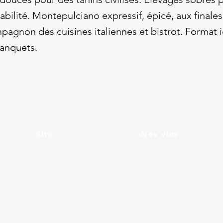
uvabilité. Montepulciano expressif, épicé, aux finale
agnon des cuisines italiennes et bistrot. Format i
banquets.
Site
Nos vins
Accueil
Bourgogne
Services
Languedoc
Des Copains
Champagne
Contact
Vallée du Rhône