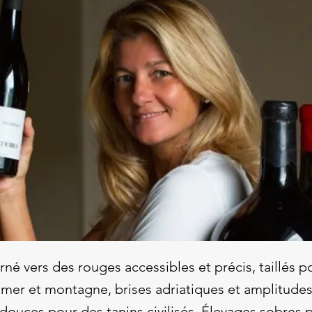
é vers des rouges accessibles et précis, taillés po
 mer et montagne, brises adriatiques et amplitude
ouces pour des tanins civilisés. Élevages sobres pr