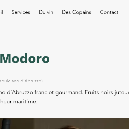
il
Services
Du vin
Des Copains
Contact
a Modoro
epulciano d’Abruzzo)
o d’Abruzzo franc et gourmand. Fruits noirs juteux
cheur maritime.