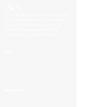
Du vin et des Copains est un distributeur
de vin basé à Meursault. Disposant de
plus de 500 cuvées avec du recul de
millésime, nous livrons en 48h des
commandes panachées à l'envie.
Site
Accueil
Services
Contact
Nos vins
Bourgogne
Languedoc