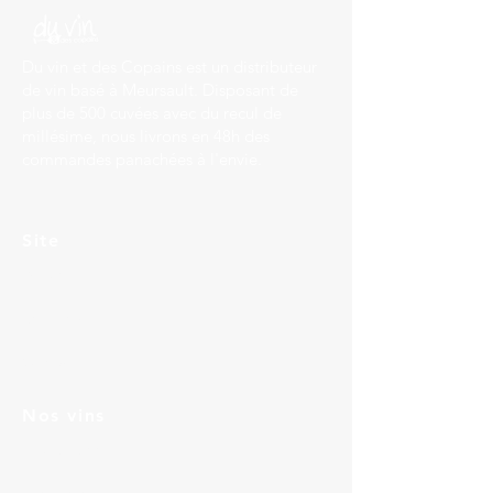
Du vin et des Copains est un distributeur
de vin basé à Meursault. Disposant de
plus de 500 cuvées avec du recul de
millésime, nous livrons en 48h des
commandes panachées à l'envie.
Site
Accueil
Services
Contact
Nos vins
Bourgogne
Languedoc