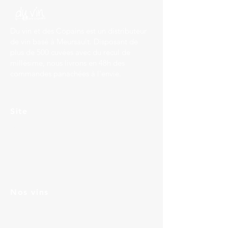
Du vin et des Copains est un distributeur
de vin basé à Meursault. Disposant de
plus de 500 cuvées avec du recul de
millésime, nous livrons en 48h des
commandes panachées à l'envie.
Site
Accueil
Services
Contact
Nos vins
Bourgogne
Languedoc