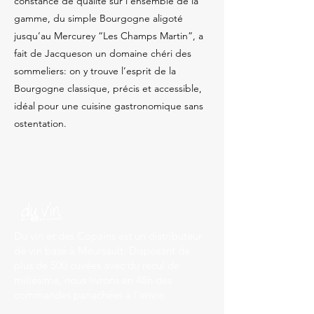
constance de qualité sur l’ensemble de la
gamme, du simple Bourgogne aligoté
jusqu’au Mercurey “Les Champs Martin”, a
fait de Jacqueson un domaine chéri des
sommeliers: on y trouve l’esprit de la
Bourgogne classique, précis et accessible,
idéal pour une cuisine gastronomique sans
ostentation.
Du vin et des Copains est un distributeur
de vin basé à Meursault. Disposant de
plus de 500 cuvées avec du recul de
millésime, nous livrons en 48h des
commandes panachées à l'envie.