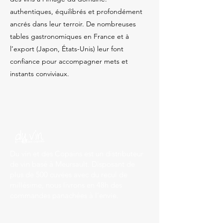
authentiques, équilibrés et profondément
ancrés dans leur terroir. De nombreuses
tables gastronomiques en France et à
l’export (Japon, États-Unis) leur font
confiance pour accompagner mets et
instants conviviaux.
Du vin et des Copains est un distributeur
de vin basé à Meursault. Disposant de
plus de 500 cuvées avec du recul de
millésime, nous livrons en 48h des
commandes panachées à l'envie.