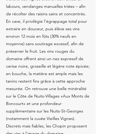
labours, vendanges manuelles triées – afin
de récolter des raisins sains et concentrés.
En cave, il privilégie l’égrappage total pour
extraire en douceur, puis élève ses vins
environ 12 mois en fûts (30% neufs en
moyenne) sans soutirage excessif, afin de
préserver le fruit. Les vins rouges du
domaine offrent ainsi un nez expressif de
cerise noire, groseille et légère note épicée;
en bouche, la matière est ample mais les
tanins restent fins grâce à cette approche
mesurée. On retrouve une belle minéralité
sur le Côte de Nuits-Villages «Aux Monts de
Boncourt» et une profondeur
supplémentaire sur les Nuits-St-Georges
(notamment la cuvée Vieilles Vignes).
Discrets mais fiables, les Chopin proposent
des vins à l’image du domaine: